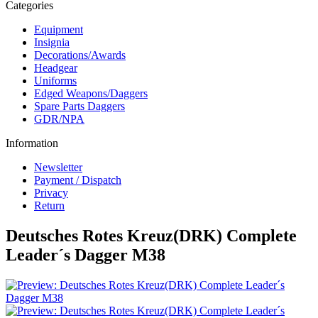
Categories
Equipment
Insignia
Decorations/Awards
Headgear
Uniforms
Edged Weapons/Daggers
Spare Parts Daggers
GDR/NPA
Information
Newsletter
Payment / Dispatch
Privacy
Return
Deutsches Rotes Kreuz(DRK) Complete
Leader´s Dagger M38