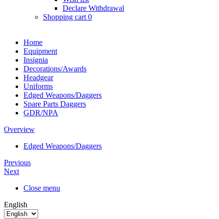
Declare Withdrawal
Shopping cart
0
Home
Equipment
Insignia
Decorations/Awards
Headgear
Uniforms
Edged Weapons/Daggers
Spare Parts Daggers
GDR/NPA
Overview
Edged Weapons/Daggers
Previous
Next
Close menu
English