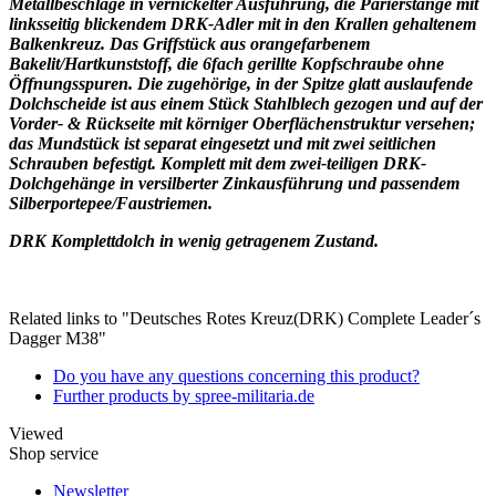
Metallbeschläge in vernickelter Ausführung, die Parierstange mit
linksseitig blickendem DRK-Adler mit in den Krallen gehaltenem
Balkenkreuz.
Das Griffstück aus orangefarbenem
Bakelit/Hartkunststoff, die 6fach gerillte Kopfschraube ohne
Öffnungsspuren. Die zugehörige, in der Spitze glatt auslaufende
Dolchscheide ist aus einem Stück Stahlblech gezogen und auf der
Vorder- & Rückseite mit körniger Oberflächenstruktur versehen;
das Mundstück ist separat eingesetzt und mit zwei seitlichen
Schrauben befestigt. Komplett mit dem zwei-teiligen DRK-
Dolchgehänge in versilberter Zinkausführung und passendem
Silberportepee/Faustriemen.
DRK Komplettdolch in wenig getragenem Zustand.
Related links to "Deutsches Rotes Kreuz(DRK) Complete Leader´s
Dagger M38"
Do you have any questions concerning this product?
Further products by spree-militaria.de
Viewed
Shop service
Newsletter