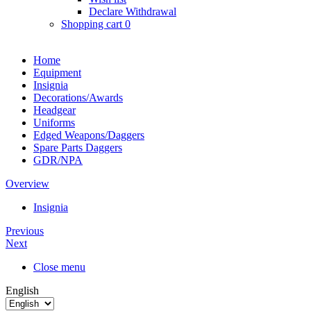
Declare Withdrawal
Shopping cart
0
Home
Equipment
Insignia
Decorations/Awards
Headgear
Uniforms
Edged Weapons/Daggers
Spare Parts Daggers
GDR/NPA
Overview
Insignia
Previous
Next
Close menu
English