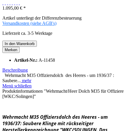
1.095,00 € *
Artikel unterliegt der Differenzbesteuerung
Versandkosten (siehe AGB's)
Lieferzeit ca. 3-5 Werktage
In den
Warenkorb
Merken
Artikel-Nr.:
A-11458
Beschreibung
Wehrmacht M35 Offiziersdolch des Heeres - um 1936/37 :
Saubere...
mehr
Menü schließen
Produktinformationen "Wehrmacht/Heer Dolch M35 für Offiziere
[WKC/Solingen]"
Wehrmacht M35 Offiziersdolch
des Heeres - um
1936/37
:
Saubere Klinge mit rückseitiger
Herstellerkennzeichnung "WKC/SOLINGEN. Das